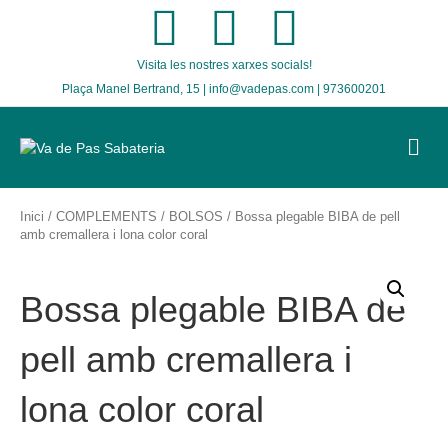
F
T
I
Visita les nostres xarxes socials!
a
w
n
Plaça Manel Bertrand, 15 | info@vadepas.com | 973600201
c
i
s
M
E
e
t
t
N
U
b
t
a
Inici
/
COMPLEMENTS
/
BOLSOS
/ Bossa plegable BIBA de pell
amb cremallera i lona color coral
o
e
g
Bossa plegable BIBA de
o
r
r
pell amb cremallera i
k
a
lona color coral
m