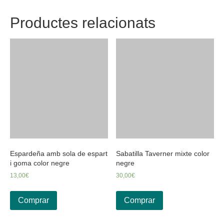
Productes relacionats
Espardeña amb sola de espart
Sabatilla Taverner mixte color
i goma color negre
negre
13,00
€
30,00
€
Comprar
Comprar