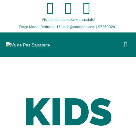
Facebook
Twitter
Instagram
Visita les nostres xarxes socials!
Plaça Manel Bertrand, 15 | info@vadepas.com | 973600201
M
KIDS