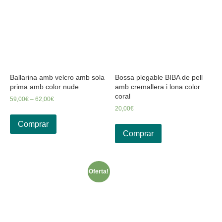
Ballarina amb velcro amb sola
Bossa plegable BIBA de pell
prima amb color nude
amb cremallera i lona color
coral
59,00
€
–
62,00
€
20,00
€
Comprar
Comprar
Oferta!