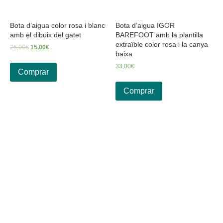
Bota d’aigua color rosa i blanc
Bota d’aigua IGOR
amb el dibuix del gatet
BAREFOOT amb la plantilla
extraïble color rosa i la canya
26,00
€
15,00
€
baixa
33,00
€
Comprar
Comprar