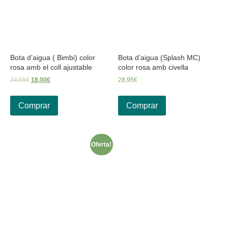
Bota d’aigua ( Bimbi) color
Bota d’aigua (Splash MC)
rosa amb el coll ajustable
color rosa amb civella
24,95
€
18,00
€
28,95
€
Comprar
Comprar
Oferta!