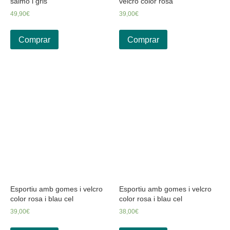
salmo i gris
velcro color rosa
49,90
€
39,00
€
Comprar
Comprar
Esportiu amb gomes i velcro
Esportiu amb gomes i velcro
color rosa i blau cel
color rosa i blau cel
39,00
€
38,00
€