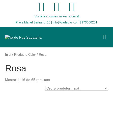
F
T
I
Visita les nostres xarxes socials!
a
w
n
Plaça Manel Bertrand, 15 | info@vadepas.com | 973600201
c
i
s
M
E
e
t
t
N
U
b
t
a
Inici
/ Producte Color / Rosa
Rosa
o
e
g
o
r
r
Mostra 1–16 de 65 resultats
k
a
m