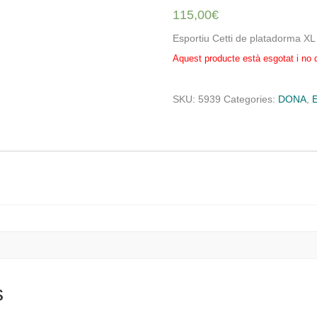
115,00
€
Esportiu Cetti de platadorma XL
Aquest producte està esgotat i no 
SKU:
5939
Categories:
DONA
,
l
s