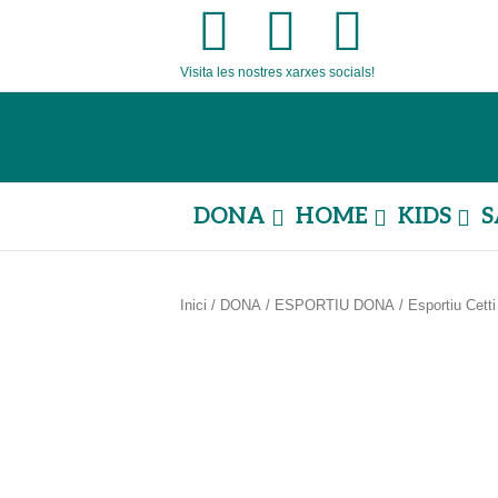
F
T
I
Visita les nostres xarxes socials!
a
w
n
c
i
s
e
t
t
DONA
HOME
KIDS
S
b
t
a
o
e
g
Inici
/
DONA
/
ESPORTIU DONA
/ Esportiu Cett
o
r
r
k
a
m