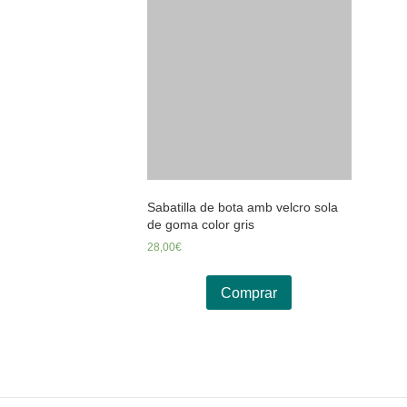
Sabatilla de bota amb velcro sola
de goma color gris
28,00
€
Comprar