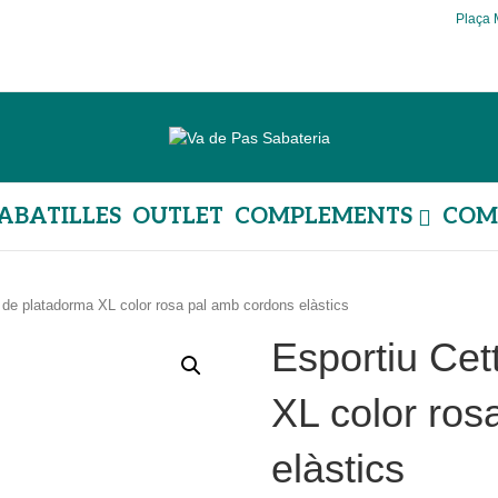
Plaça 
ABATILLES
OUTLET
COMPLEMENTS
COM
i de platadorma XL color rosa pal amb cordons elàstics
Esportiu Cet
XL color ros
elàstics