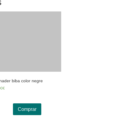
s
ader biba color negre
00
€
Comprar