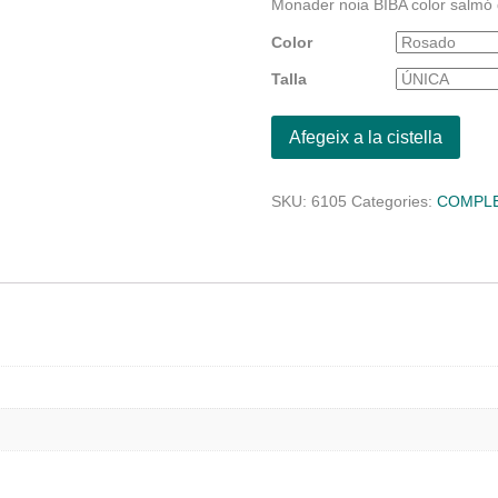
Monader noia BIBA color salmó 
Color
Talla
Afegeix a la cistella
SKU:
6105
Categories:
COMPL
l