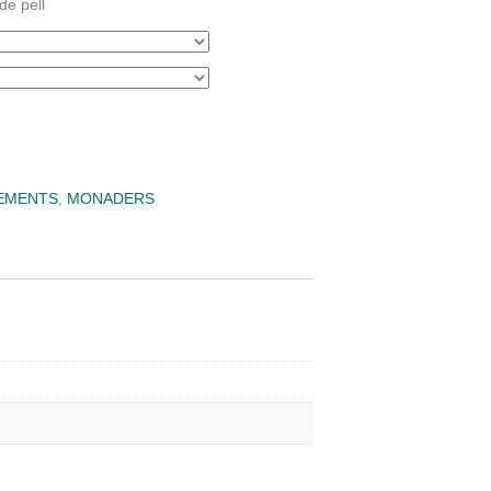
de pell
EMENTS
,
MONADERS