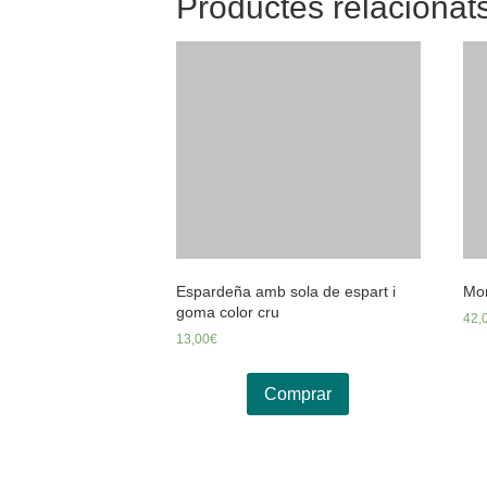
Productes relacionat
Espardeña amb sola de espart i
Mon
goma color cru
42,
13,00
€
Comprar