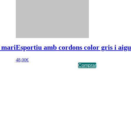
 mari
Esportiu amb cordons color gris i aig
48,00
€
Comprar