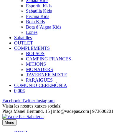
Sabata Kids
Esportiu Kids
Sabatilla Kids
Piscina Kids
Bota Kids
Bota d’Aigua Kids
Lones
Sabatilles
OUTLET
COMPLEMENTS
BOLSOS
CAMPING FRANCES
MITJONS
MONADERS
TAVERNER MIXTE
PARAIGÜES
COMUNIÓ-CEREMÒNIA
0,00€
Facebook
Twitter
Instagram
Visita les nostres xarxes socials!
Plaça Manel Bertrand, 15 | info@vadepas.com | 973600201
Menu