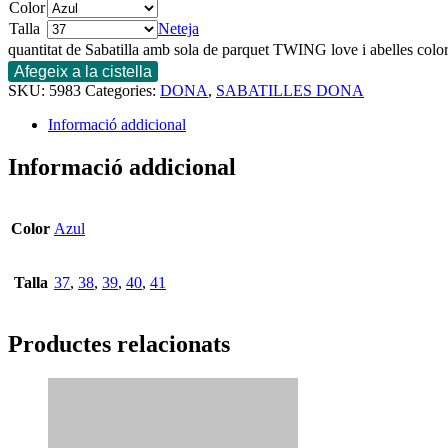
Color
Talla
Neteja
quantitat de Sabatilla amb sola de parquet TWING love i abelles colo
Afegeix a la cistella
SKU:
5983
Categories:
DONA
,
SABATILLES DONA
Informació addicional
Informació addicional
Color
Azul
Talla
37
,
38
,
39
,
40
,
41
Productes relacionats