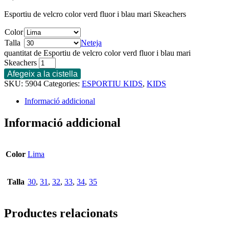
Esportiu de velcro color verd fluor i blau mari Skeachers
Color
Talla
Neteja
quantitat de Esportiu de velcro color verd fluor i blau mari
Skeachers
Afegeix a la cistella
SKU:
5904
Categories:
ESPORTIU KIDS
,
KIDS
Informació addicional
Informació addicional
Color
Lima
Talla
30
,
31
,
32
,
33
,
34
,
35
Productes relacionats