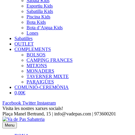
Sabata Kids
Esportiu Kids
Sabatilla Kids
Piscina Kids
Bota Kids
Bota d’Aigua Kids
Lones
Sabatilles
OUTLET
COMPLEMENTS
BOLSOS
CAMPING FRANCES
MITJONS
MONADERS
TAVERNER MIXTE
PARAIGÜES
COMUNIÓ-CEREMÒNIA
0,00€
Facebook
Twitter
Instagram
Visita les nostres xarxes socials!
Plaça Manel Bertrand, 15 | info@vadepas.com | 973600201
Menu