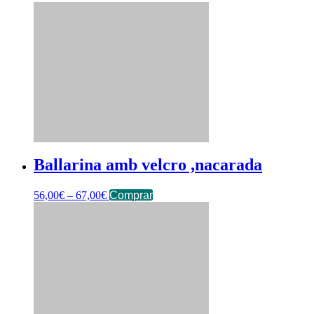
Ballarina amb velcro ,nacarada
56,00
€
–
67,00
€
Comprar