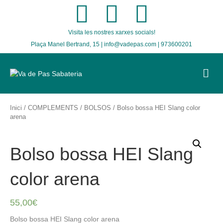
F
T
I
Visita les nostres xarxes socials!
a
w
n
Plaça Manel Bertrand, 15 | info@vadepas.com | 973600201
c
i
s
M
E
e
t
t
N
U
b
t
a
Inici
/
COMPLEMENTS
/
BOLSOS
/ Bolso bossa HEI Slang color
arena
o
e
g
Bolso bossa HEI Slang
o
r
r
color arena
k
a
55,00
€
m
Bolso bossa HEI Slang color arena