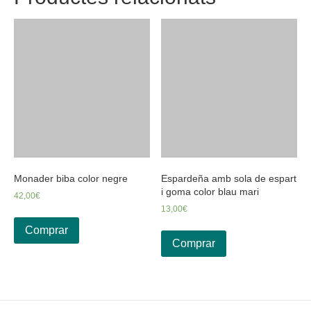
Monader biba color negre
Espardeña amb sola de espart
i goma color blau mari
42,00
€
13,00
€
Comprar
Comprar