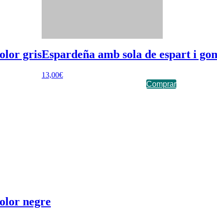
olor gris
Espardeña amb sola de espart i go
13,00
€
Comprar
olor negre