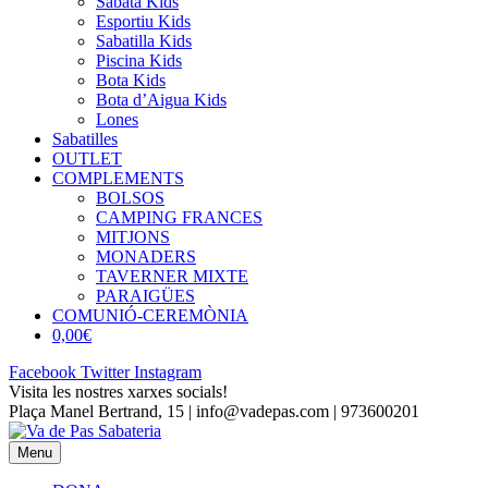
Sabata Kids
Esportiu Kids
Sabatilla Kids
Piscina Kids
Bota Kids
Bota d’Aigua Kids
Lones
Sabatilles
OUTLET
COMPLEMENTS
BOLSOS
CAMPING FRANCES
MITJONS
MONADERS
TAVERNER MIXTE
PARAIGÜES
COMUNIÓ-CEREMÒNIA
0,00€
Facebook
Twitter
Instagram
Visita les nostres xarxes socials!
Plaça Manel Bertrand, 15 | info@vadepas.com | 973600201
Menu