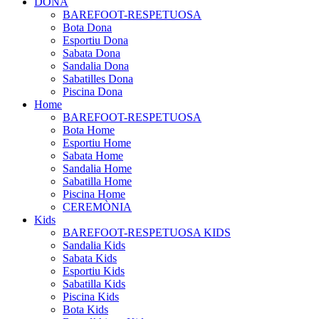
DONA
BAREFOOT-RESPETUOSA
Bota Dona
Esportiu Dona
Sabata Dona
Sandalia Dona
Sabatilles Dona
Piscina Dona
Home
BAREFOOT-RESPETUOSA
Bota Home
Esportiu Home
Sabata Home
Sandalia Home
Sabatilla Home
Piscina Home
CEREMÒNIA
Kids
BAREFOOT-RESPETUOSA KIDS
Sandalia Kids
Sabata Kids
Esportiu Kids
Sabatilla Kids
Piscina Kids
Bota Kids