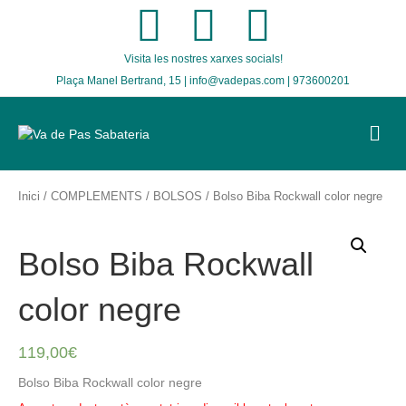
F
T
I
Visita les nostres xarxes socials!
a
w
n
Plaça Manel Bertrand, 15 | info@vadepas.com | 973600201
c
i
s
M
E
e
t
t
N
U
b
t
a
Inici
/
COMPLEMENTS
/
BOLSOS
/ Bolso Biba Rockwall color negre
o
e
g
Bolso Biba Rockwall
o
r
r
color negre
k
a
119,00
€
m
Bolso Biba Rockwall color negre