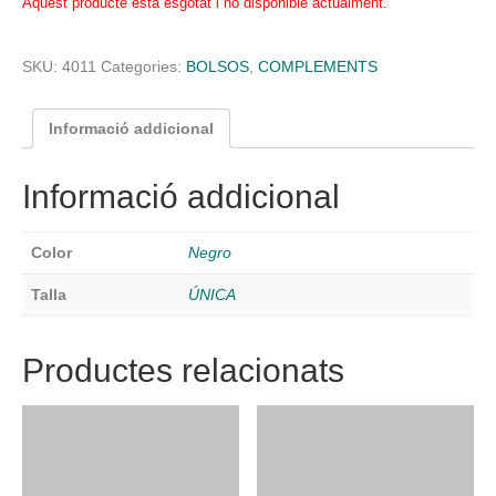
Aquest producte està esgotat i no disponible actualment.
SKU:
4011
Categories:
BOLSOS
,
COMPLEMENTS
Informació addicional
Informació addicional
Color
Negro
Talla
ÚNICA
Productes relacionats