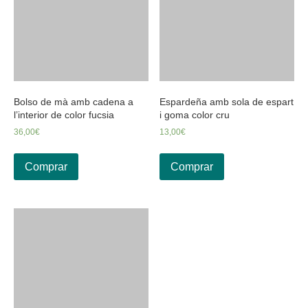
Bolso de mà amb cadena a
Espardeña amb sola de espart
l’interior de color fucsia
i goma color cru
36,00
€
13,00
€
Comprar
Comprar