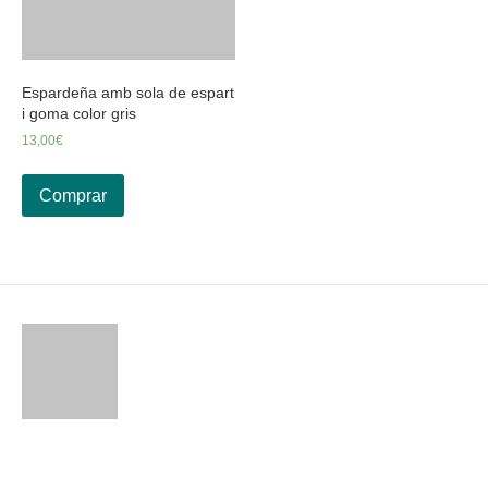
Espardeña amb sola de espart
i goma color gris
13,00
€
Comprar