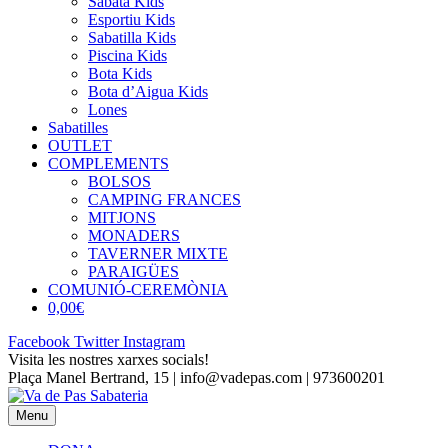
Sabata Kids
Esportiu Kids
Sabatilla Kids
Piscina Kids
Bota Kids
Bota d’Aigua Kids
Lones
Sabatilles
OUTLET
COMPLEMENTS
BOLSOS
CAMPING FRANCES
MITJONS
MONADERS
TAVERNER MIXTE
PARAIGÜES
COMUNIÓ-CEREMÒNIA
0,00€
Facebook
Twitter
Instagram
Visita les nostres xarxes socials!
Plaça Manel Bertrand, 15 | info@vadepas.com | 973600201
Menu