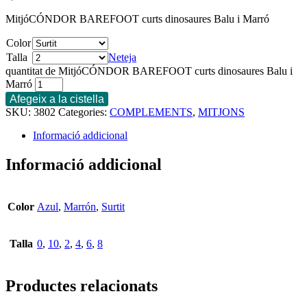
MitjóCÓNDOR BAREFOOT curts dinosaures Balu i Marró
Color
Talla
Neteja
quantitat de MitjóCÓNDOR BAREFOOT curts dinosaures Balu i
Marró
Afegeix a la cistella
SKU:
3802
Categories:
COMPLEMENTS
,
MITJONS
Informació addicional
Informació addicional
Color
Azul
,
Marrón
,
Surtit
Talla
0
,
10
,
2
,
4
,
6
,
8
Productes relacionats