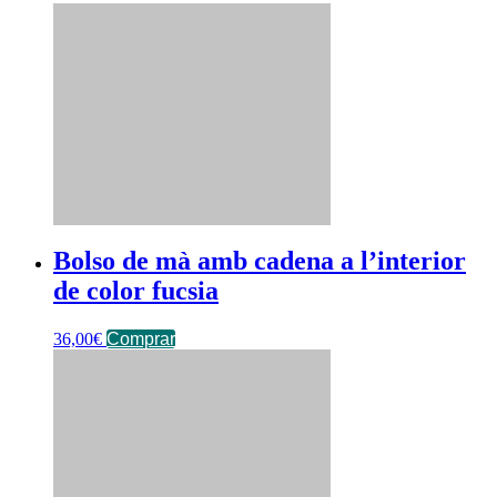
Bolso de mà amb cadena a l’interior
de color fucsia
36,00
€
Comprar