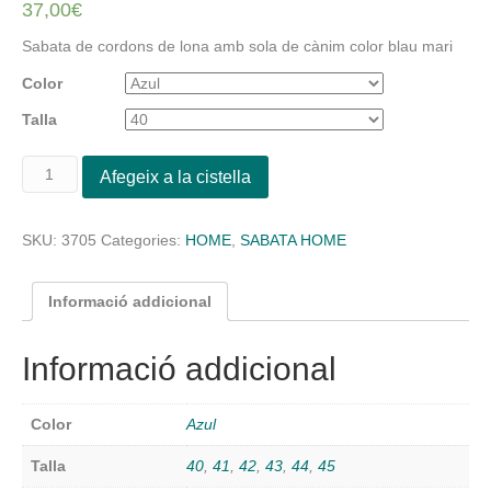
37,00
€
Sabata de cordons de lona amb sola de cànim color blau mari
Color
Talla
quantitat
Afegeix a la cistella
de
Sabata
de
SKU:
3705
Categories:
HOME
,
SABATA HOME
cordons
de
lona
Informació addicional
amb
sola
Informació addicional
de
cànim
color
Color
Azul
blau
mari
Talla
40
,
41
,
42
,
43
,
44
,
45