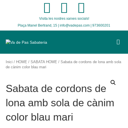
F
T
I
Visita les nostres xarxes socials!
a
w
n
Plaça Manel Bertrand, 15 | info@vadepas.com | 973600201
c
i
s
M
E
e
t
t
N
U
b
t
a
Inici
/
HOME
/
SABATA HOME
/ Sabata de cordons de lona amb sola
de cànim color blau mari
o
e
g
Sabata de cordons de
o
r
r
lona amb sola de cànim
k
a
color blau mari
m