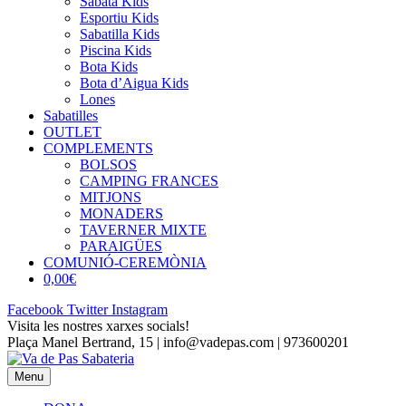
Sabata Kids
Esportiu Kids
Sabatilla Kids
Piscina Kids
Bota Kids
Bota d’Aigua Kids
Lones
Sabatilles
OUTLET
COMPLEMENTS
BOLSOS
CAMPING FRANCES
MITJONS
MONADERS
TAVERNER MIXTE
PARAIGÜES
COMUNIÓ-CEREMÒNIA
0,00€
Facebook
Twitter
Instagram
Visita les nostres xarxes socials!
Plaça Manel Bertrand, 15 | info@vadepas.com | 973600201
Menu