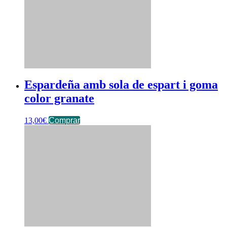
Espardeña amb sola de espart i goma
color granate
13,00
€
Comprar