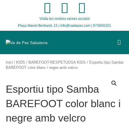
F
T
I
Visita les nostres xarxes socials!
a
w
n
Plaça Manel Bertrand, 15 | info@vadepas.com | 973600201
c
i
s
M
E
e
t
t
N
U
b
t
a
Inici
/
KIDS
/
BAREFOOT-RESPETUOSA KIDS
/ Esportiu tipo Samba
BAREFOOT color blanc i negre amb velcro
o
e
g
Esportiu tipo Samba
o
r
r
BAREFOOT color blanc i
k
a
negre amb velcro
m