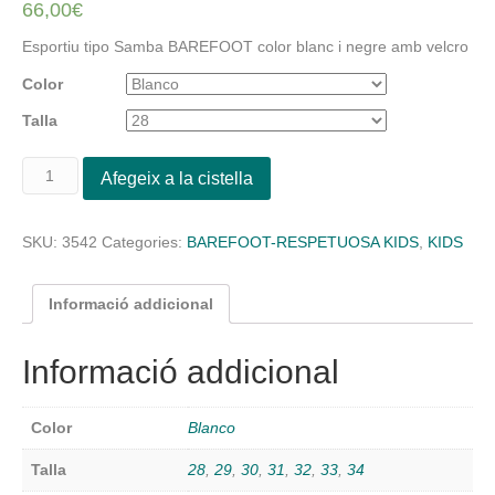
66,00
€
Esportiu tipo Samba BAREFOOT color blanc i negre amb velcro
Color
Talla
quantitat
Afegeix a la cistella
de
Esportiu
tipo
SKU:
3542
Categories:
BAREFOOT-RESPETUOSA KIDS
,
KIDS
Samba
BAREFOOT
color
Informació addicional
blanc
i
Informació addicional
negre
amb
velcro
Color
Blanco
Talla
28
,
29
,
30
,
31
,
32
,
33
,
34