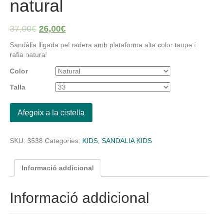
natural
37,00
€
26,00
€
Sandàlia lligada pel radera amb plataforma alta color taupe i
rafia natural
Color
Talla
Afegeix a la cistella
SKU:
3538
Categories:
KIDS
,
SANDALIA KIDS
Informació addicional
Informació addicional