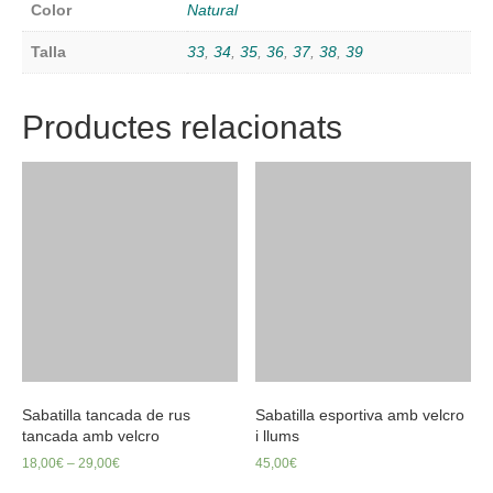
Color
Natural
Talla
33
,
34
,
35
,
36
,
37
,
38
,
39
Productes relacionats
Sabatilla tancada de rus
Sabatilla esportiva amb velcro
tancada amb velcro
i llums
18,00
€
–
29,00
€
45,00
€