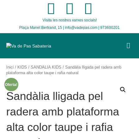
F
T
I
Visita les nostres xarxes socials!
a
w
n
Plaça Manel Bertrand, 15 | info@vadepas.com | 973600201
c
i
s
M
E
e
t
t
N
U
b
t
a
Inici
/
KIDS
/
SANDALIA KIDS
/ Sandàlia lligada pel radera amb
plataforma alta color taupe i rafia natural
o
e
g
Oferta!
Sandàlia lligada pel
o
r
r
radera amb plataforma
k
a
alta color taupe i rafia
m