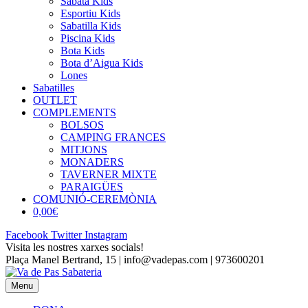
Sabata Kids
Esportiu Kids
Sabatilla Kids
Piscina Kids
Bota Kids
Bota d’Aigua Kids
Lones
Sabatilles
OUTLET
COMPLEMENTS
BOLSOS
CAMPING FRANCES
MITJONS
MONADERS
TAVERNER MIXTE
PARAIGÜES
COMUNIÓ-CEREMÒNIA
0,00€
Facebook
Twitter
Instagram
Visita les nostres xarxes socials!
Plaça Manel Bertrand, 15 | info@vadepas.com | 973600201
Menu