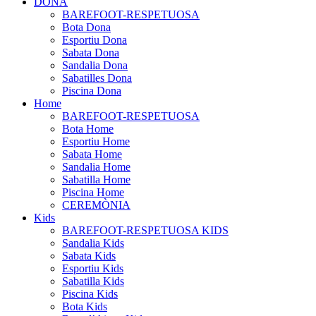
DONA
BAREFOOT-RESPETUOSA
Bota Dona
Esportiu Dona
Sabata Dona
Sandalia Dona
Sabatilles Dona
Piscina Dona
Home
BAREFOOT-RESPETUOSA
Bota Home
Esportiu Home
Sabata Home
Sandalia Home
Sabatilla Home
Piscina Home
CEREMÒNIA
Kids
BAREFOOT-RESPETUOSA KIDS
Sandalia Kids
Sabata Kids
Esportiu Kids
Sabatilla Kids
Piscina Kids
Bota Kids