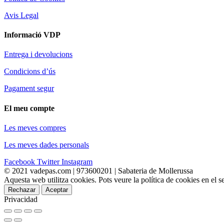
Avis Legal
Informació VDP
Entrega i devolucions
Condicions d’ús
Pagament segur
El meu compte
Les meves compres
Les meves dades personals
Facebook
Twitter
Instagram
© 2021 vadepas.com | 973600201 | Sabateria de Mollerussa
Aquesta web utilitza cookies. Pots veure la política de cookies en el
Rechazar
Aceptar
Privacidad