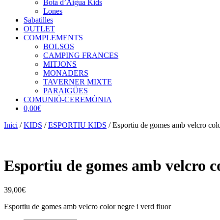
Bota d’Aigua Kids
Lones
Sabatilles
OUTLET
COMPLEMENTS
BOLSOS
CAMPING FRANCES
MITJONS
MONADERS
TAVERNER MIXTE
PARAIGÜES
COMUNIÓ-CEREMÒNIA
0,00€
Inici
/
KIDS
/
ESPORTIU KIDS
/ Esportiu de gomes amb velcro color
Esportiu de gomes amb velcro co
39,00
€
Esportiu de gomes amb velcro color negre i verd fluor