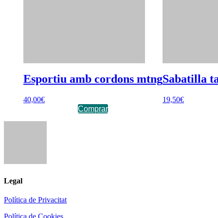
Esportiu amb cordons mtng
Sabatilla t
40,00
€
19,50
€
Comprar
Legal
Política de Privacitat
Política de Cookies