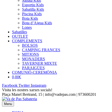
Sabata Kids
Esportiu Kids
Sabatilla Kids
Piscina Kids
Bota Kids
Bota d’Aigua Kids
Lones
Sabatilles
OUTLET
COMPLEMENTS
BOLSOS
CAMPING FRANCES
MITJONS
MONADERS
TAVERNER MIXTE
PARAIGÜES
COMUNIÓ-CEREMÒNIA
0,00€
Facebook
Twitter
Instagram
Visita les nostres xarxes socials!
Plaça Manel Bertrand, 15 | info@vadepas.com | 973600201
Menu