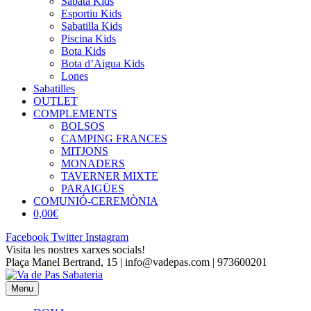
Sabata Kids
Esportiu Kids
Sabatilla Kids
Piscina Kids
Bota Kids
Bota d’Aigua Kids
Lones
Sabatilles
OUTLET
COMPLEMENTS
BOLSOS
CAMPING FRANCES
MITJONS
MONADERS
TAVERNER MIXTE
PARAIGÜES
COMUNIÓ-CEREMÒNIA
0,00€
Facebook
Twitter
Instagram
Visita les nostres xarxes socials!
Plaça Manel Bertrand, 15 | info@vadepas.com | 973600201
Menu