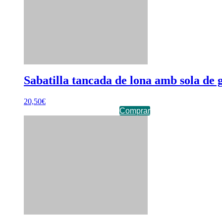
Sabatilla tancada de lona amb sola de
20,50
€
Comprar