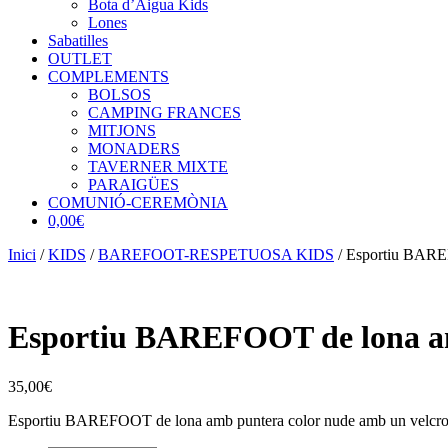
Bota d’Aigua Kids
Lones
Sabatilles
OUTLET
COMPLEMENTS
BOLSOS
CAMPING FRANCES
MITJONS
MONADERS
TAVERNER MIXTE
PARAIGÜES
COMUNIÓ-CEREMÒNIA
0,00€
Inici
/
KIDS
/
BAREFOOT-RESPETUOSA KIDS
/ Esportiu BAREF
Esportiu BAREFOOT de lona am
35,00
€
Esportiu BAREFOOT de lona amb puntera color nude amb un velcro