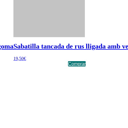
 goma
Sabatilla tancada de rus lligada amb v
19,50
€
Comprar