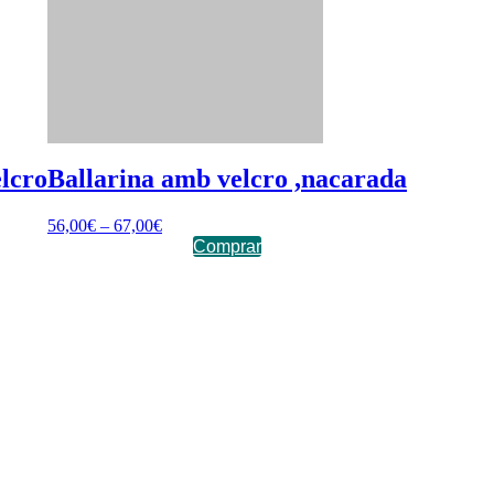
elcro
Ballarina amb velcro ,nacarada
56,00
€
–
67,00
€
Comprar