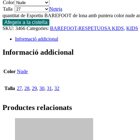
Color
Talla
Neteja
quantitat de Esportiu BAREFOOT de lona amb puntera color nude a
Afegeix a la cistella
SKU:
3466
Categories:
BAREFOOT-RESPETUOSA KIDS
,
KIDS
Informació addicional
Informació addicional
Color
Nude
Talla
27
,
28
,
29
,
30
,
31
,
32
Productes relacionats