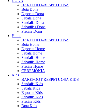
DONA
BAREFOOT-RESPETUOSA
Bota Dona
Esportiu Dona
Sabata Dona
Sandalia Dona
Sabatilles Dona
Piscina Dona
Home
BAREFOOT-RESPETUOSA
Bota Home
Esportiu Home
Sabata Home
Sandalia Home
Sabatilla Home
Piscina Home
CEREMÒNIA
Kids
BAREFOOT-RESPETUOSA KIDS
Sandalia Kids
Sabata Kids
Esportiu Kids
Sabatilla Kids
Piscina Kids
Bota Kids