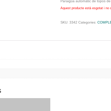
Paraigüa automàtic de topos de
Aquest producte està esgotat i no 
SKU:
3342
Categories:
COMPL
l
s