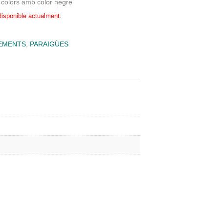
 colors amb color negre
disponible actualment.
EMENTS
,
PARAIGÜES