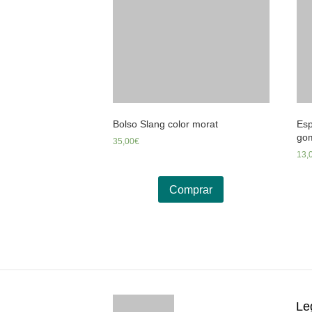
Bolso Slang color morat
Esp
gom
35,00
€
13,
Comprar
Le