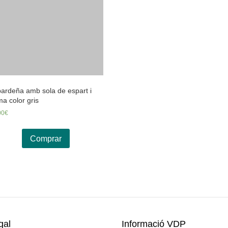
ardeña amb sola de espart i
a color gris
00
€
Comprar
gal
Informació VDP