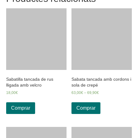
Sabatilla tancada de rus
Sabata tancada amb cordons i
lligada amb velcro
sola de crepé
18,00
€
63,00
€
–
69,90
€
Comprar
Comprar