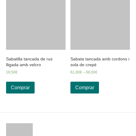
Sabatilla tancada de rus
Sabata tancada amb cordons i
lligada amb velcro
sola de crepé
18,50
€
61,00
€
–
68,00
€
Comprar
Comprar