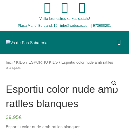
F
T
I
Visita les nostres xarxes socials!
a
w
n
Plaça Manel Bertrand, 15 | info@vadepas.com | 973600201
c
i
s
M
E
e
t
t
N
U
b
t
a
Inici
/
KIDS
/
ESPORTIU KIDS
/ Esportiu color nude amb ratlles
blanques
o
e
g
Esportiu color nude amb
o
r
r
ratlles blanques
k
a
39,95
€
m
Esportiu color nude amb ratlles blanques