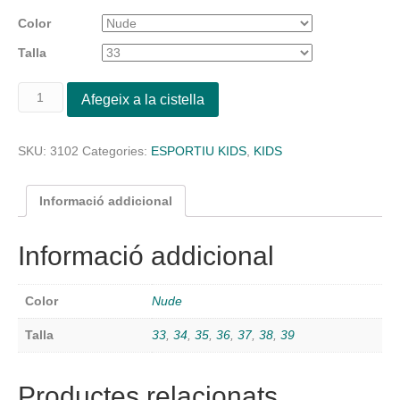
Color
Talla
quantitat
Afegeix a la cistella
de
Esportiu
color
SKU:
3102
Categories:
ESPORTIU KIDS
,
KIDS
nude
amb
ratlles
Informació addicional
blanques
Informació addicional
Color
Nude
Talla
33
,
34
,
35
,
36
,
37
,
38
,
39
Productes relacionats