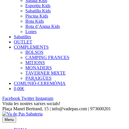
Sabata Kids
Esportiu Kids
Sabatilla Kids
Piscina Kids
Bota Kids
Bota d’Aigua Kids
Lones
Sabatilles
OUTLET
COMPLEMENTS
BOLSOS
CAMPING FRANCES
MITJONS
MONADERS
TAVERNER MIXTE
PARAIGÜES
COMUNIÓ-CEREMÒNIA
0,00€
Facebook
Twitter
Instagram
Visita les nostres xarxes socials!
Plaça Manel Bertrand, 15 | info@vadepas.com | 973600201
Menu