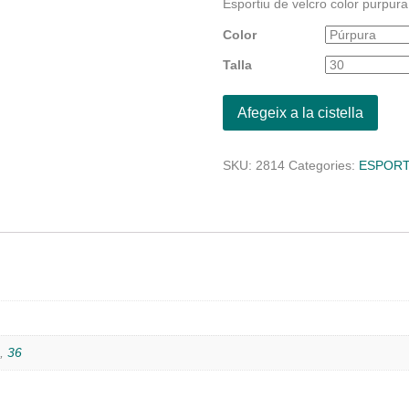
Esportiu de velcro color purpura
Color
Talla
Afegeix a la cistella
SKU:
2814
Categories:
ESPORT
l
,
36