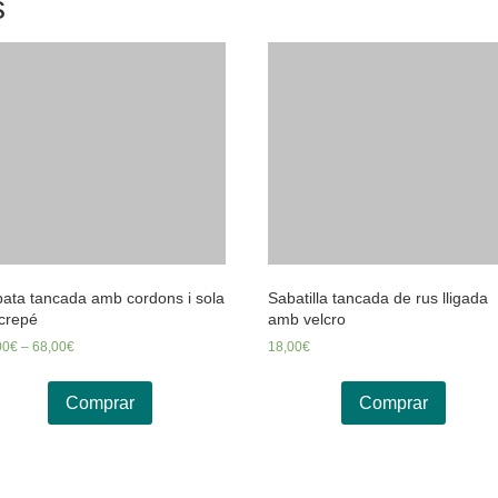
s
ata tancada amb cordons i sola
Sabatilla tancada de rus lligada
crepé
amb velcro
00
€
–
68,00
€
18,00
€
Comprar
Comprar