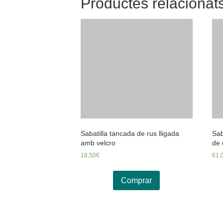
Productes relacionat
Sabatilla tancada de rus lligada
Sab
amb velcro
de 
18,50
€
61,
Comprar