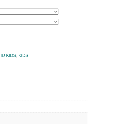
IU KIDS
,
KIDS