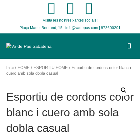
F
T
I
Visita les nostres xarxes socials!
a
w
n
Plaça Manel Bertrand, 15 | info@vadepas.com | 973600201
c
i
s
M
E
e
t
t
N
U
b
t
a
Inici
/
HOME
/
ESPORTIU HOME
/ Esportiu de cordons color blanc i
cuero amb sola dobla casual
o
e
g
Esportiu de cordons color
o
r
r
blanc i cuero amb sola
k
a
dobla casual
m