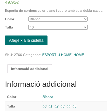
49,95
€
Esportiu de cordons color blanc i cuero amb sola dobla casual
Color
Talla
Afegeix a la cistella
SKU:
2766
Categories:
ESPORTIU HOME
,
HOME
Informació addicional
Informació addicional
Color
Blanco
Talla
40
,
41
,
42
,
43
,
44
,
45