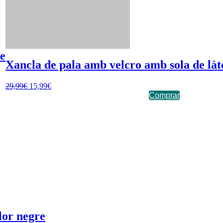
re
Xancla de pala amb velcro amb sola de làt
29,99
€
15,99
€
Comprar
lor negre