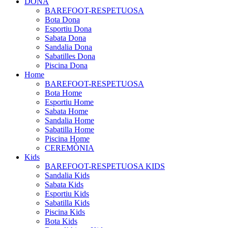
DONA
BAREFOOT-RESPETUOSA
Bota Dona
Esportiu Dona
Sabata Dona
Sandalia Dona
Sabatilles Dona
Piscina Dona
Home
BAREFOOT-RESPETUOSA
Bota Home
Esportiu Home
Sabata Home
Sandalia Home
Sabatilla Home
Piscina Home
CEREMÒNIA
Kids
BAREFOOT-RESPETUOSA KIDS
Sandalia Kids
Sabata Kids
Esportiu Kids
Sabatilla Kids
Piscina Kids
Bota Kids