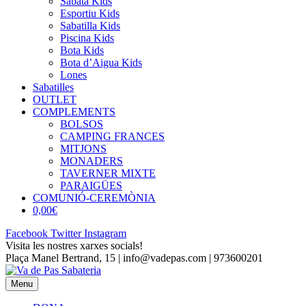
Sabata Kids
Esportiu Kids
Sabatilla Kids
Piscina Kids
Bota Kids
Bota d’Aigua Kids
Lones
Sabatilles
OUTLET
COMPLEMENTS
BOLSOS
CAMPING FRANCES
MITJONS
MONADERS
TAVERNER MIXTE
PARAIGÜES
COMUNIÓ-CEREMÒNIA
0,00€
Facebook
Twitter
Instagram
Visita les nostres xarxes socials!
Plaça Manel Bertrand, 15 | info@vadepas.com | 973600201
Menu