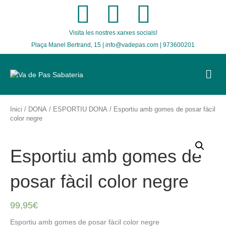
F
T
I
Visita les nostres xarxes socials!
a
w
n
Plaça Manel Bertrand, 15 | info@vadepas.com | 973600201
c
i
s
M
E
e
t
t
N
U
b
t
a
Inici
/
DONA
/
ESPORTIU DONA
/ Esportiu amb gomes de posar fàcil
color negre
o
e
g
Esportiu amb gomes de
o
r
r
posar fàcil color negre
k
a
99,95
€
m
Esportiu amb gomes de posar fàcil color negre