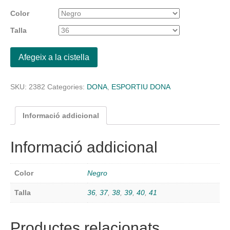
Color
Talla
Afegeix a la cistella
SKU:
2382
Categories:
DONA
,
ESPORTIU DONA
Informació addicional
Informació addicional
Color
Negro
Talla
36
,
37
,
38
,
39
,
40
,
41
Productes relacionats