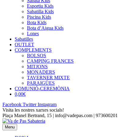
Sabata Kids
Esportiu Kids
Sabatilla Kids
Piscina Kids
Bota Kids
Bota d’Aigua Kids
Lones
Sabatilles
OUTLET
COMPLEMENTS
BOLSOS
CAMPING FRANCES
MITJONS
MONADERS
TAVERNER MIXTE
PARAIGÜES
COMUNIÓ-CEREMÒNIA
0,00€
Facebook
Twitter
Instagram
Visita les nostres xarxes socials!
Plaça Manel Bertrand, 15 | info@vadepas.com | 973600201
Menu