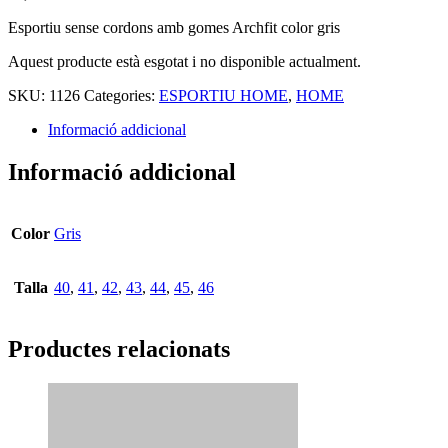
Esportiu sense cordons amb gomes Archfit color gris
Aquest producte està esgotat i no disponible actualment.
SKU:
1126
Categories:
ESPORTIU HOME
,
HOME
Informació addicional
Informació addicional
Color
Gris
Talla
40
,
41
,
42
,
43
,
44
,
45
,
46
Productes relacionats