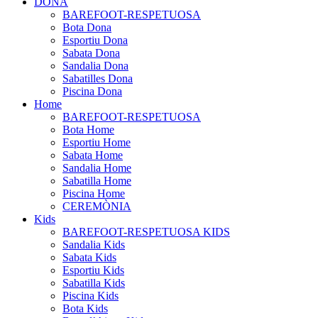
DONA
BAREFOOT-RESPETUOSA
Bota Dona
Esportiu Dona
Sabata Dona
Sandalia Dona
Sabatilles Dona
Piscina Dona
Home
BAREFOOT-RESPETUOSA
Bota Home
Esportiu Home
Sabata Home
Sandalia Home
Sabatilla Home
Piscina Home
CEREMÒNIA
Kids
BAREFOOT-RESPETUOSA KIDS
Sandalia Kids
Sabata Kids
Esportiu Kids
Sabatilla Kids
Piscina Kids
Bota Kids