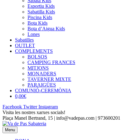
Sabata Kids
Esportiu Kids
Sabatilla Kids
Piscina Kids
Bota Kids
Bota d’Aigua Kids
Lones
Sabatilles
OUTLET
COMPLEMENTS
BOLSOS
CAMPING FRANCES
MITJONS
MONADERS
TAVERNER MIXTE
PARAIGÜES
COMUNIÓ-CEREMÒNIA
0,00€
Facebook
Twitter
Instagram
Visita les nostres xarxes socials!
Plaça Manel Bertrand, 15 | info@vadepas.com | 973600201
Menu