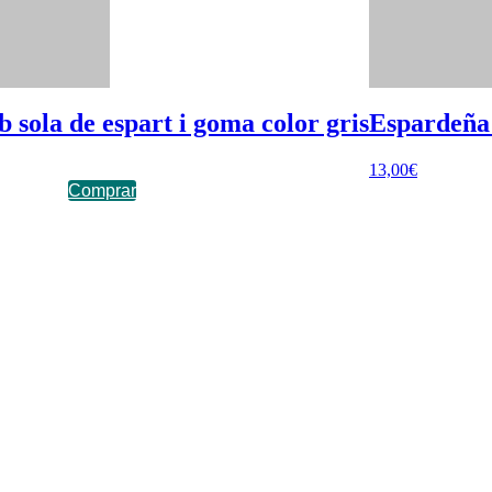
sola de espart i goma color gris
Espardeña 
13,00
€
Comprar