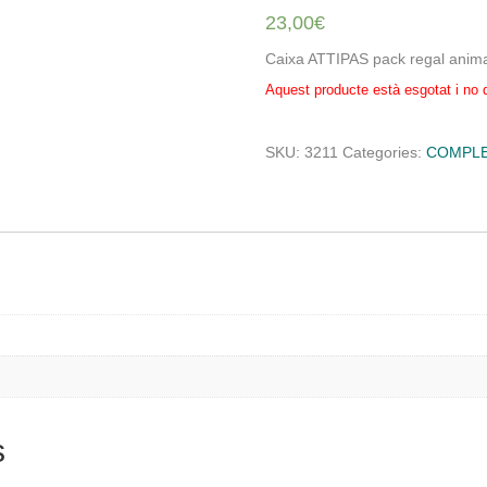
23,00
€
Caixa ATTIPAS pack regal anima
Aquest producte està esgotat i no 
SKU:
3211
Categories:
COMPL
l
s