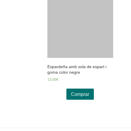
Espardeña amb sola de espart i
goma color negre
13,00
€
Comprar