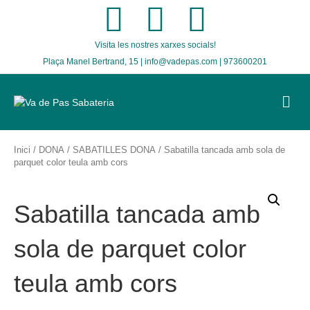
F
T
I
Visita les nostres xarxes socials!
a
w
n
Plaça Manel Bertrand, 15 | info@vadepas.com | 973600201
c
i
s
M
E
e
t
t
N
U
b
t
a
Inici
/
DONA
/
SABATILLES DONA
/ Sabatilla tancada amb sola de
parquet color teula amb cors
o
e
g
Sabatilla tancada amb
o
r
r
sola de parquet color
k
a
teula amb cors
m